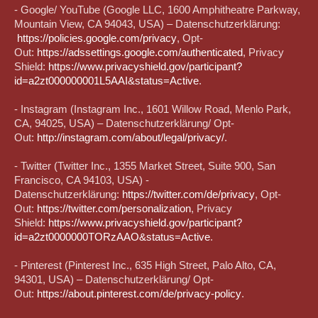
- Google/ YouTube (Google LLC, 1600 Amphitheatre Parkway,
Mountain View, CA 94043, USA) – Datenschutzerklärung:
https://policies.google.com/privacy
, Opt-
Out:
https://adssettings.google.com/authenticated
, Privacy
Shield:
https://www.privacyshield.gov/participant?
id=a2zt000000001L5AAI&status=Active
.
- Instagram (Instagram Inc., 1601 Willow Road, Menlo Park,
CA, 94025, USA) – Datenschutzerklärung/ Opt-
Out:
http://instagram.com/about/legal/privacy/
.
- Twitter (Twitter Inc., 1355 Market Street, Suite 900, San
Francisco, CA 94103, USA) -
Datenschutzerklärung:
https://twitter.com/de/privacy
, Opt-
Out:
https://twitter.com/personalization
, Privacy
Shield:
https://www.privacyshield.gov/participant?
id=a2zt0000000TORzAAO&status=Active
.
- Pinterest (Pinterest Inc., 635 High Street, Palo Alto, CA,
94301, USA) – Datenschutzerklärung/ Opt-
Out:
https://about.pinterest.com/de/privacy-policy
.