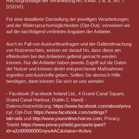
Rechtsgrundlage der Verarbeitung Art. 6 Abs. 1 lit. a., Art. 7
DSGVO.
Für eine detaillierte Darstellung der jeweiligen Verarbeitungen
und der Widerspruchsmöglichkeiten (Opt-Out), verweisen wir
auf die nachfolgend verlinkten Angaben der Anbieter.
Auch im Fall von Auskunftsanfragen und der Geltendmachung
von Nutzerrechten, weisen wir darauf hin, dass diese am
effektivsten bei den Anbietern geltend gemacht werden
können. Nur die Anbieter haben jeweils Zugriff auf die Daten
der Nutzer und können direkt entsprechende Maßnahmen
ergreifen und Auskünfte geben. Sollten Sie dennoch Hilfe
benötigen, dann können Sie sich an uns wenden.
- Facebook (Facebook Ireland Ltd., 4 Grand Canal Square,
Grand Canal Harbour, Dublin 2, Irland) -
Datenschutzerklärung:
https://www.facebook.com/about/priva
cy/
, Opt-Out:
https://www.facebook.com/settings?
tab=ads
und
http://www.youronlinechoices.com
, Privacy
Shield:
https://www.privacyshield.gov/participant?
id=a2zt0000000GnywAAC&status=Active
.