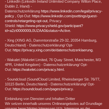
- LinkedIn (LinkedIn Ireland Unlimited Company Wilton Place,
Dublin 2, Irland) -
Datenschutzerklärung
https://www.linkedin.com/legal/privacy-
policy
, Opt-Out:
https://www.linkedin.com/psettings/guest-
controls/retargeting-opt-out
, Privacy
Shield:
https://www.privacyshield.gov/participant?
id=a2zt0000000L0UZAA0&status=Active
.
- Xing (XING AG, Dammtorstraße 29-32, 20354 Hamburg,
Deutschland) - Datenschutzerklärung/ Opt-
Out:
https://privacy.xing.com/de/datenschutzerklaerung
.
- Wakalet (Wakelet Limited, 76 Quay Street, Manchester, M3
4PR, United Kingdom) - Datenschutzerklärung/ Opt-
Out:
https://wakelet.com/privacy.html
.
- Soundcloud (SoundCloud Limited, Rheinsberger Str. 76/77,
10115 Berlin, Deutschland) - Datenschutzerklärung/ Opt-
Out:
https://soundcloud.com/pages/privacy
.
Einbindung von Diensten und Inhalten Dritter
Wir setzen innerhalb unseres Onlineangebotes auf Grundlage
unserer berechtigten Interessen (d.h. Interesse an der